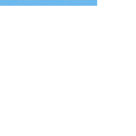
Spécialités
Consultation et examens
gratuits, réparations en une
heure, vous serez bien servi ici.
Plus d’infos